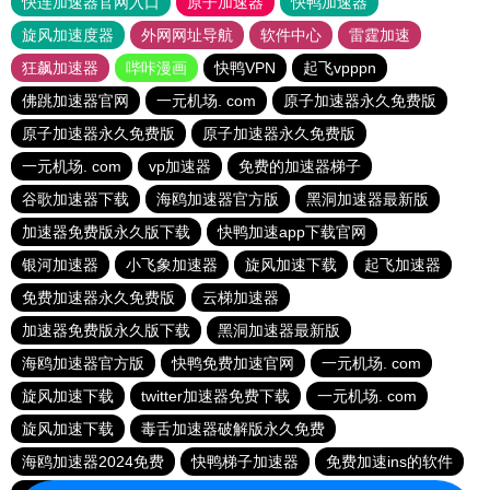
快连加速器官网入口
原子加速器
快鸭加速器
旋风加速度器
外网网址导航
软件中心
雷霆加速
狂飙加速器
哔咔漫画
快鸭VPN
起飞vpppn
佛跳加速器官网
一元机场. com
原子加速器永久免费版
原子加速器永久免费版
原子加速器永久免费版
一元机场. com
vp加速器
免费的加速器梯子
谷歌加速器下载
海鸥加速器官方版
黑洞加速器最新版
加速器免费版永久版下载
快鸭加速app下载官网
银河加速器
小飞象加速器
旋风加速下载
起飞加速器
免费加速器永久免费版
云梯加速器
加速器免费版永久版下载
黑洞加速器最新版
海鸥加速器官方版
快鸭免费加速官网
一元机场. com
旋风加速下载
twitter加速器免费下载
一元机场. com
旋风加速下载
毒舌加速器破解版永久免费
海鸥加速器2024免费
快鸭梯子加速器
免费加速ins的软件