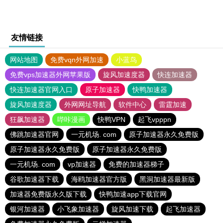
友情链接
网站地图
免费vqn外网加速
小蓝鸟
免费vps加速器外网苹果版
旋风加速度器
快连加速器
快连加速器官网入口
原子加速器
快鸭加速器
旋风加速度器
外网网址导航
软件中心
雷霆加速
狂飙加速器
哔咔漫画
快鸭VPN
起飞vpppn
佛跳加速器官网
一元机场. com
原子加速器永久免费版
原子加速器永久免费版
原子加速器永久免费版
一元机场. com
vp加速器
免费的加速器梯子
谷歌加速器下载
海鸥加速器官方版
黑洞加速器最新版
加速器免费版永久版下载
快鸭加速app下载官网
银河加速器
小飞象加速器
旋风加速下载
起飞加速器