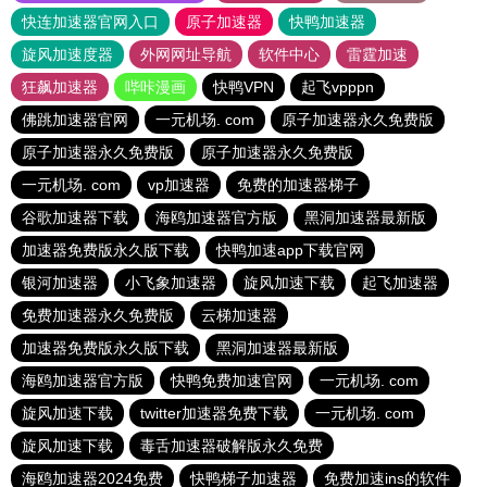
快连加速器官网入口
原子加速器
快鸭加速器
旋风加速度器
外网网址导航
软件中心
雷霆加速
狂飙加速器
哔咔漫画
快鸭VPN
起飞vpppn
佛跳加速器官网
一元机场. com
原子加速器永久免费版
原子加速器永久免费版
原子加速器永久免费版
一元机场. com
vp加速器
免费的加速器梯子
谷歌加速器下载
海鸥加速器官方版
黑洞加速器最新版
加速器免费版永久版下载
快鸭加速app下载官网
银河加速器
小飞象加速器
旋风加速下载
起飞加速器
免费加速器永久免费版
云梯加速器
加速器免费版永久版下载
黑洞加速器最新版
海鸥加速器官方版
快鸭免费加速官网
一元机场. com
旋风加速下载
twitter加速器免费下载
一元机场. com
旋风加速下载
毒舌加速器破解版永久免费
海鸥加速器2024免费
快鸭梯子加速器
免费加速ins的软件