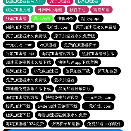
快连加速器官网入口
原子加速器
快鸭加速器
旋风加速度器
外网网址导航
软件中心
雷霆加速
狂飙加速器
哔咔漫画
快鸭VPN
起飞vpppn
佛跳加速器官网
一元机场. com
原子加速器永久免费版
原子加速器永久免费版
原子加速器永久免费版
一元机场. com
vp加速器
免费的加速器梯子
谷歌加速器下载
海鸥加速器官方版
黑洞加速器最新版
加速器免费版永久版下载
快鸭加速app下载官网
银河加速器
小飞象加速器
旋风加速下载
起飞加速器
免费加速器永久免费版
云梯加速器
加速器免费版永久版下载
黑洞加速器最新版
海鸥加速器官方版
快鸭免费加速官网
一元机场. com
旋风加速下载
twitter加速器免费下载
一元机场. com
旋风加速下载
毒舌加速器破解版永久免费
海鸥加速器2024免费
快鸭梯子加速器
免费加速ins的软件