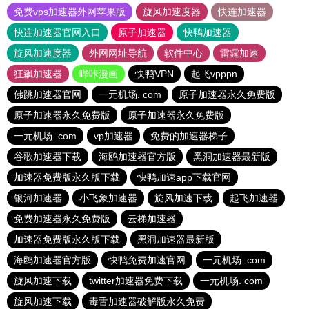
免费vps加速器外网苹果版
旋风加速度器
快连加速器
快连加速器官网入口
原子加速器
快鸭加速器
旋风加速度器
外网网址导航
软件中心
雷霆加速
狂飙加速器
哔咔漫画
快鸭VPN
起飞vpppn
佛跳加速器官网
一元机场. com
原子加速器永久免费版
原子加速器永久免费版
原子加速器永久免费版
一元机场. com
vp加速器
免费的加速器梯子
谷歌加速器下载
海鸥加速器官方版
黑洞加速器最新版
加速器免费版永久版下载
快鸭加速app下载官网
银河加速器
小飞象加速器
旋风加速下载
起飞加速器
免费加速器永久免费版
云梯加速器
加速器免费版永久版下载
黑洞加速器最新版
海鸥加速器官方版
快鸭免费加速官网
一元机场. com
旋风加速下载
twitter加速器免费下载
一元机场. com
旋风加速下载
毒舌加速器破解版永久免费