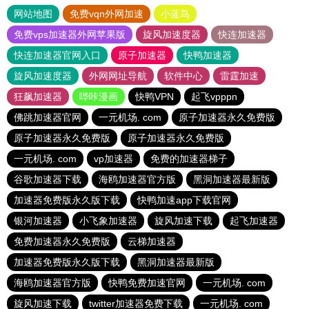
网站地图
免费vqn外网加速
小蓝鸟
免费vps加速器外网苹果版
旋风加速度器
快连加速器
快连加速器官网入口
原子加速器
快鸭加速器
旋风加速度器
外网网址导航
软件中心
雷霆加速
狂飙加速器
哔咔漫画
快鸭VPN
起飞vpppn
佛跳加速器官网
一元机场. com
原子加速器永久免费版
原子加速器永久免费版
原子加速器永久免费版
一元机场. com
vp加速器
免费的加速器梯子
谷歌加速器下载
海鸥加速器官方版
黑洞加速器最新版
加速器免费版永久版下载
快鸭加速app下载官网
银河加速器
小飞象加速器
旋风加速下载
起飞加速器
免费加速器永久免费版
云梯加速器
加速器免费版永久版下载
黑洞加速器最新版
海鸥加速器官方版
快鸭免费加速官网
一元机场. com
旋风加速下载
twitter加速器免费下载
一元机场. com