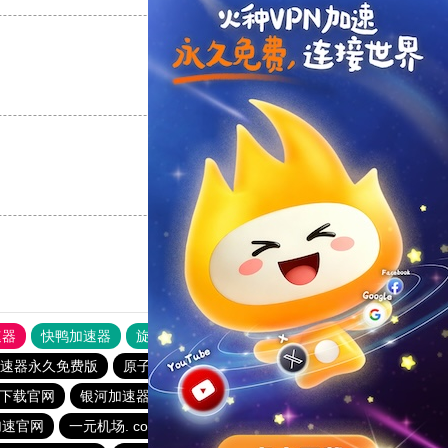
支持
[0]
反对
[0]
支持
[0]
反对
[0]
速器
快鸭加速器
旋风加速度器
外网网址导航
软件中心
速器永久免费版
原子加速器永久免费版
一元机场. com
p下载官网
银河加速器
小飞象加速器
旋风加速下载
加速官网
一元机场. com
旋风加速下载