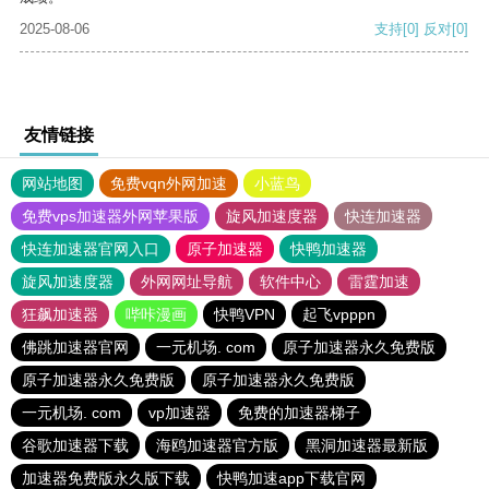
2025-08-06
支持
[0]
反对
[0]
友情链接
网站地图
免费vqn外网加速
小蓝鸟
免费vps加速器外网苹果版
旋风加速度器
快连加速器
快连加速器官网入口
原子加速器
快鸭加速器
旋风加速度器
外网网址导航
软件中心
雷霆加速
狂飙加速器
哔咔漫画
快鸭VPN
起飞vpppn
佛跳加速器官网
一元机场. com
原子加速器永久免费版
原子加速器永久免费版
原子加速器永久免费版
一元机场. com
vp加速器
免费的加速器梯子
谷歌加速器下载
海鸥加速器官方版
黑洞加速器最新版
加速器免费版永久版下载
快鸭加速app下载官网