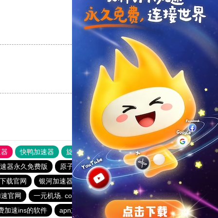
支持
[0]
反对
[0]
支持
[0]
反对
[0]
速器
快鸭加速器
旋风加速度器
外网网址导航
软件中心
速器永久免费版
原子加速器永久免费版
一元机场. com
p下载官网
银河加速器
小飞象加速器
旋风加速下载
加速官网
一元机场. com
旋风加速下载
费加速ins的软件
apn加速器免费版下载
一元机场. com