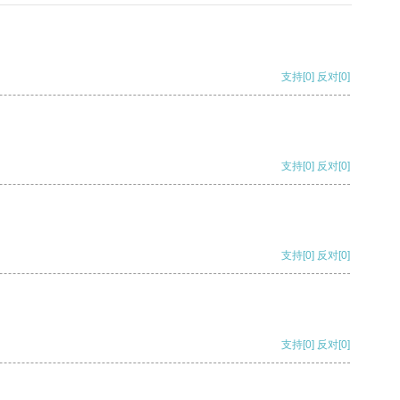
支持
[0]
反对
[0]
支持
[0]
反对
[0]
支持
[0]
反对
[0]
支持
[0]
反对
[0]