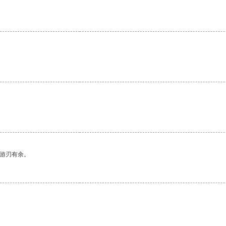
中游刃有余。