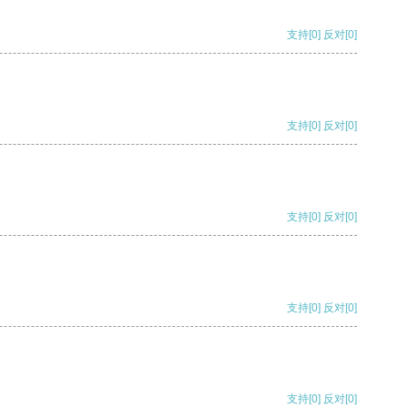
支持
[0]
反对
[0]
支持
[0]
反对
[0]
支持
[0]
反对
[0]
支持
[0]
反对
[0]
支持
[0]
反对
[0]