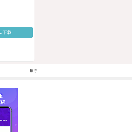
PC下载
排行