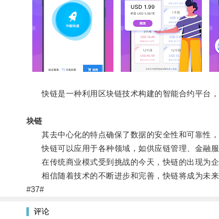
快链是一种利用区块链技术构建的智能合约平台，
块链
其去中心化的特点确保了数据的安全性和可靠性，
快链可以应用于各种领域，如供应链管理、金融服
在传统商业模式受到挑战的今天，快链的出现为企
相信随着技术的不断进步和完善，快链将成为未来
#37#
评论