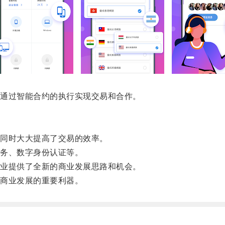
通过智能合约的执行实现交易和合作。
同时大大提高了交易的效率。
务、数字身份认证等。
业提供了全新的商业发展思路和机会。
商业发展的重要利器。