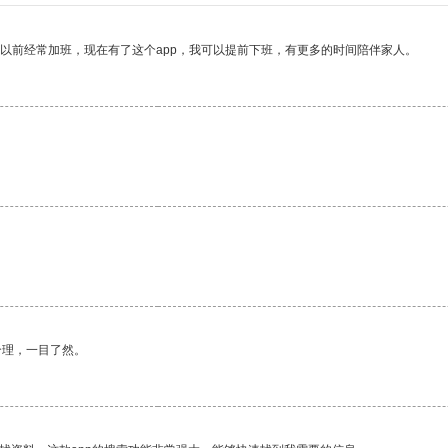
我以前经常加班，现在有了这个app，我可以提前下班，有更多的时间陪伴家人。
合理，一目了然。