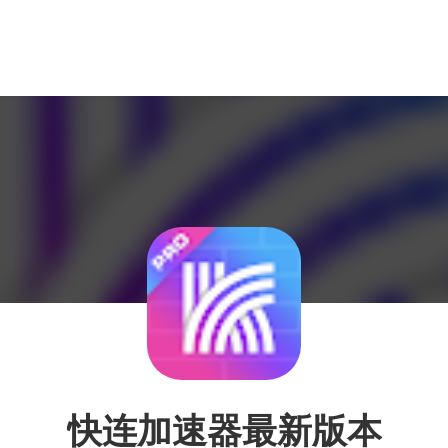
快连加速器最新版本