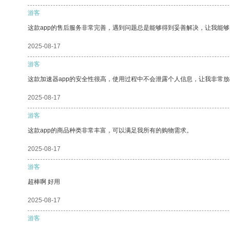
游客
这款app的售后服务非常完善，遇到问题总是能够得到妥善解决，让我能
2025-08-17
游客
这款加速器app的安全性很高，使用过程中不会泄露个人信息，让我非常放
2025-08-17
游客
这款app的商品种类非常丰富，可以满足我所有的购物需求。
2025-08-17
游客
超棒啊 好用
2025-08-17
游客