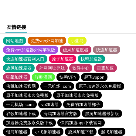
友情链接
网站地图
免费vqn外网加速
小蓝鸟
免费vps加速器外网苹果版
旋风加速度器
快连加速器
快连加速器官网入口
原子加速器
快鸭加速器
旋风加速度器
外网网址导航
软件中心
雷霆加速
狂飙加速器
哔咔漫画
快鸭VPN
起飞vpppn
佛跳加速器官网
一元机场. com
原子加速器永久免费版
原子加速器永久免费版
原子加速器永久免费版
一元机场. com
vp加速器
免费的加速器梯子
谷歌加速器下载
海鸥加速器官方版
黑洞加速器最新版
加速器免费版永久版下载
快鸭加速app下载官网
银河加速器
小飞象加速器
旋风加速下载
起飞加速器