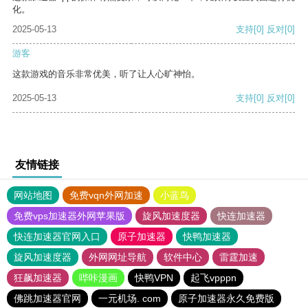
化。
2025-05-13
支持
[0]
反对
[0]
游客
这款游戏的音乐非常优美，听了让人心旷神怡。
2025-05-13
支持
[0]
反对
[0]
友情链接
网站地图
免费vqn外网加速
小蓝鸟
免费vps加速器外网苹果版
旋风加速度器
快连加速器
快连加速器官网入口
原子加速器
快鸭加速器
旋风加速度器
外网网址导航
软件中心
雷霆加速
狂飙加速器
哔咔漫画
快鸭VPN
起飞vpppn
佛跳加速器官网
一元机场. com
原子加速器永久免费版