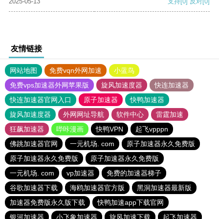
2025-05-13
支持
[0]
反对
[0]
友情链接
网站地图
免费vqn外网加速
小蓝鸟
免费vps加速器外网苹果版
旋风加速度器
快连加速器
快连加速器官网入口
原子加速器
快鸭加速器
旋风加速度器
外网网址导航
软件中心
雷霆加速
狂飙加速器
哔咔漫画
快鸭VPN
起飞vpppn
佛跳加速器官网
一元机场. com
原子加速器永久免费版
原子加速器永久免费版
原子加速器永久免费版
一元机场. com
vp加速器
免费的加速器梯子
谷歌加速器下载
海鸥加速器官方版
黑洞加速器最新版
加速器免费版永久版下载
快鸭加速app下载官网
银河加速器
小飞象加速器
旋风加速下载
起飞加速器