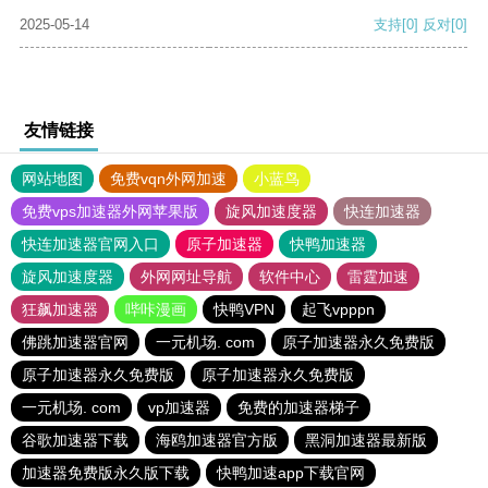
2025-05-14
支持
[0]
反对
[0]
友情链接
网站地图
免费vqn外网加速
小蓝鸟
免费vps加速器外网苹果版
旋风加速度器
快连加速器
快连加速器官网入口
原子加速器
快鸭加速器
旋风加速度器
外网网址导航
软件中心
雷霆加速
狂飙加速器
哔咔漫画
快鸭VPN
起飞vpppn
佛跳加速器官网
一元机场. com
原子加速器永久免费版
原子加速器永久免费版
原子加速器永久免费版
一元机场. com
vp加速器
免费的加速器梯子
谷歌加速器下载
海鸥加速器官方版
黑洞加速器最新版
加速器免费版永久版下载
快鸭加速app下载官网