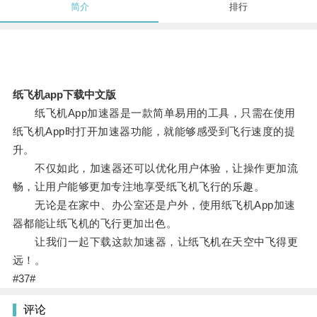
简介
排行
纸飞机app下载中文版
纸飞机App加速器是一款简单易用的工具，只需在使用
纸飞机App时打开加速器功能，就能够感受到飞行速度的提
升。
不仅如此，加速器还可以优化用户体验，让操作更加流
畅，让用户能够更加专注地享受纸飞机飞行的乐趣。
无论是在家中、办公室还是户外，使用纸飞机App加速
器都能让纸飞机的飞行更加出色。
让我们一起下载这款加速器，让纸飞机在天空中飞得更
远！。
#37#
评论