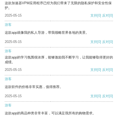
这款加速器VPM应用程序已经为我们带来了无限的隐私保护和安全性保
护。
2025-05-15
支持
[0]
反对
[0]
游客
这款app就像我的私人导游，带我领略世界各地的美景。
2025-05-15
支持
[0]
反对
[0]
游客
这款app的学习氛围很浓厚，能够激励我不断学习，让我能够取得更好的
成绩。
2025-05-15
支持
[0]
反对
[0]
游客
这款软件的价格非常实惠，值得推荐。
2025-05-15
支持
[0]
反对
[0]
游客
这款app的商品种类非常丰富，可以满足我所有的购物需求。