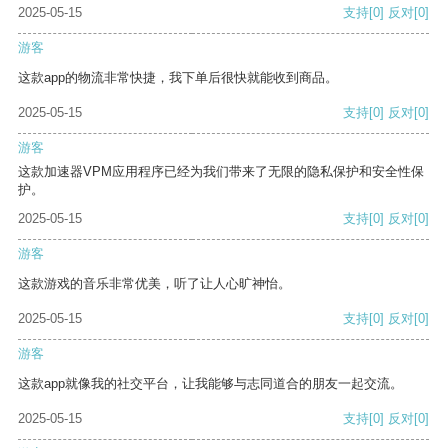
2025-05-15
支持
[0]
反对
[0]
游客
这款app的物流非常快捷，我下单后很快就能收到商品。
2025-05-15
支持
[0]
反对
[0]
游客
这款加速器VPM应用程序已经为我们带来了无限的隐私保护和安全性保
护。
2025-05-15
支持
[0]
反对
[0]
游客
这款游戏的音乐非常优美，听了让人心旷神怡。
2025-05-15
支持
[0]
反对
[0]
游客
这款app就像我的社交平台，让我能够与志同道合的朋友一起交流。
2025-05-15
支持
[0]
反对
[0]