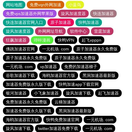
网站地图
免费vqn外网加速
小蓝鸟
免费vps加速器外网苹果版
旋风加速度器
快连加速器
快连加速器官网入口
原子加速器
快鸭加速器
旋风加速度器
外网网址导航
软件中心
雷霆加速
狂飙加速器
哔咔漫画
快鸭VPN
起飞vpppn
佛跳加速器官网
一元机场. com
原子加速器永久免费版
原子加速器永久免费版
原子加速器永久免费版
一元机场. com
vp加速器
免费的加速器梯子
谷歌加速器下载
海鸥加速器官方版
黑洞加速器最新版
加速器免费版永久版下载
快鸭加速app下载官网
银河加速器
小飞象加速器
旋风加速下载
起飞加速器
免费加速器永久免费版
云梯加速器
加速器免费版永久版下载
黑洞加速器最新版
海鸥加速器官方版
快鸭免费加速官网
一元机场. com
旋风加速下载
twitter加速器免费下载
一元机场. com