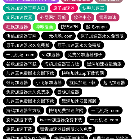
快连加速器官网入口
原子加速器
快鸭加速器
旋风加速度器
外网网址导航
软件中心
雷霆加速
狂飙加速器
哔咔漫画
快鸭VPN
起飞vpppn
佛跳加速器官网
一元机场. com
原子加速器永久免费版
原子加速器永久免费版
原子加速器永久免费版
一元机场. com
vp加速器
免费的加速器梯子
谷歌加速器下载
海鸥加速器官方版
黑洞加速器最新版
加速器免费版永久版下载
快鸭加速app下载官网
银河加速器
小飞象加速器
旋风加速下载
起飞加速器
免费加速器永久免费版
云梯加速器
加速器免费版永久版下载
黑洞加速器最新版
海鸥加速器官方版
快鸭免费加速官网
一元机场. com
旋风加速下载
twitter加速器免费下载
一元机场. com
旋风加速下载
毒舌加速器破解版永久免费
海鸥加速器2024免费
快鸭梯子加速器
免费加速ins的软件