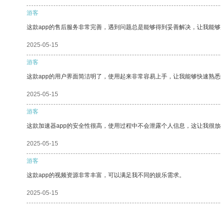
游客
这款app的售后服务非常完善，遇到问题总是能够得到妥善解决，让我能
2025-05-15
游客
这款app的用户界面简洁明了，使用起来非常容易上手，让我能够快速熟
2025-05-15
游客
这款加速器app的安全性很高，使用过程中不会泄露个人信息，这让我很
2025-05-15
游客
这款app的视频资源非常丰富，可以满足我不同的娱乐需求。
2025-05-15