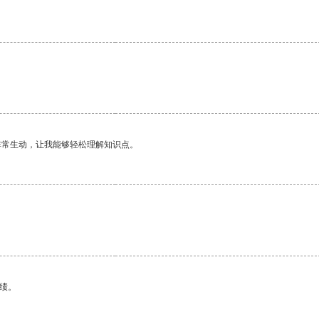
非常生动，让我能够轻松理解知识点。
绩。