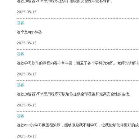
这款加速器VPM应用程序提供了顶级的安全性和隐私保护。
2025-05-15
游客
这个是app神器
2025-05-15
游客
这款学习软件的课程内容非常丰富，涵盖了各个学科的知识。老师的讲解
2025-05-15
游客
这款加速器VPM应用程序可以给你提供全球覆盖和最高安全性的连接。
2025-05-15
游客
这款app的学习氛围很浓厚，能够激励我不断学习，让我能够取得更好的成
2025-05-15