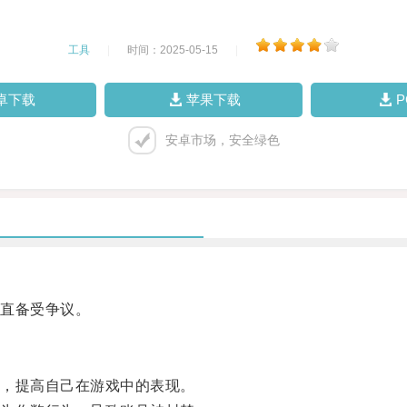
工具
|
时间：2025-05-15
|
卓下载
苹果下载
安卓市场，安全绿色
直备受争议。
，提高自己在游戏中的表现。