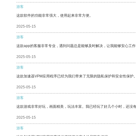
游客
这款软件的功能非常强大，使用起来非常方便。
2025-05-15
游客
这款app的客服非常专业，遇到问题总是能够及时解决，让我能够安心工作
2025-05-15
游客
这款加速器VPM应用程序已经为我们带来了无限的隐私保护和安全性保护
2025-05-15
游客
这款游戏非常好玩，画面精美，玩法丰富。我已经玩了好几个小时，还没
2025-05-15
游客