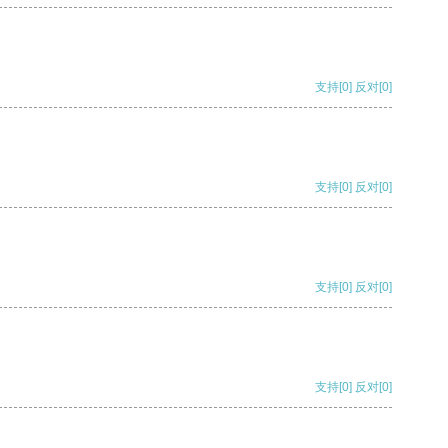
支持
[0]
反对
[0]
支持
[0]
反对
[0]
支持
[0]
反对
[0]
支持
[0]
反对
[0]