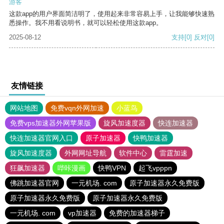
游客
这款app的用户界面简洁明了，使用起来非常容易上手，让我能够快速熟
悉操作。我不用看说明书，就可以轻松使用这款app。
2025-08-12
支持
[0]
反对
[0]
友情链接
网站地图
免费vqn外网加速
小蓝鸟
免费vps加速器外网苹果版
旋风加速度器
快连加速器
快连加速器官网入口
原子加速器
快鸭加速器
旋风加速度器
外网网址导航
软件中心
雷霆加速
狂飙加速器
哔咔漫画
快鸭VPN
起飞vpppn
佛跳加速器官网
一元机场. com
原子加速器永久免费版
原子加速器永久免费版
原子加速器永久免费版
一元机场. com
vp加速器
免费的加速器梯子