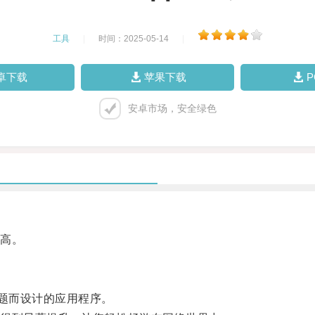
工具
|
时间：2025-05-14
|
卓下载
苹果下载
安卓市场，安全绿色
高。
题而设计的应用程序。