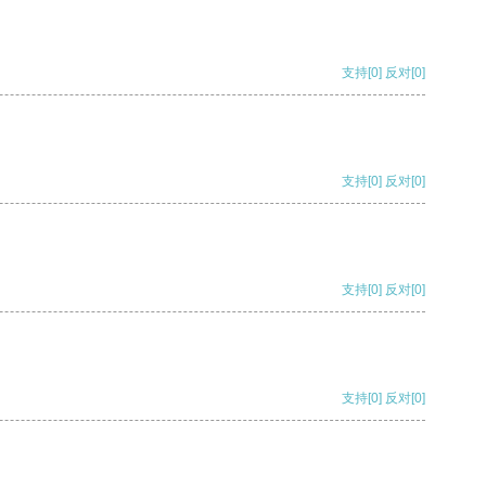
支持
[0]
反对
[0]
支持
[0]
反对
[0]
支持
[0]
反对
[0]
支持
[0]
反对
[0]