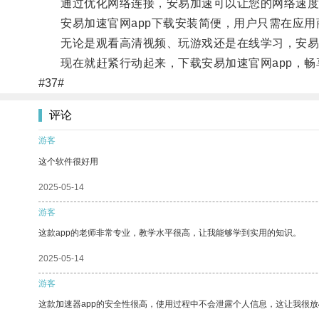
通过优化网络连接，安易加速可以让您的网络速度
安易加速官网app下载安装简便，用户只需在应用
无论是观看高清视频、玩游戏还是在线学习，安易
现在就赶紧行动起来，下载安易加速官网app，畅
#37#
评论
游客
这个软件很好用
2025-05-14
游客
这款app的老师非常专业，教学水平很高，让我能够学到实用的知识。
2025-05-14
游客
这款加速器app的安全性很高，使用过程中不会泄露个人信息，这让我很