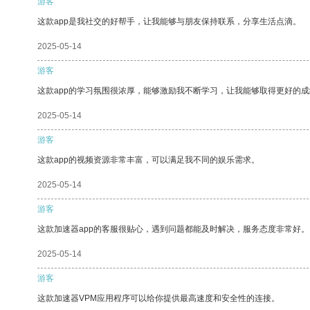
游客
这款app是我社交的好帮手，让我能够与朋友保持联系，分享生活点滴。
2025-05-14
游客
这款app的学习氛围很浓厚，能够激励我不断学习，让我能够取得更好的成
2025-05-14
游客
这款app的视频资源非常丰富，可以满足我不同的娱乐需求。
2025-05-14
游客
这款加速器app的客服很贴心，遇到问题都能及时解决，服务态度非常好。
2025-05-14
游客
这款加速器VPM应用程序可以给你提供最高速度和安全性的连接。