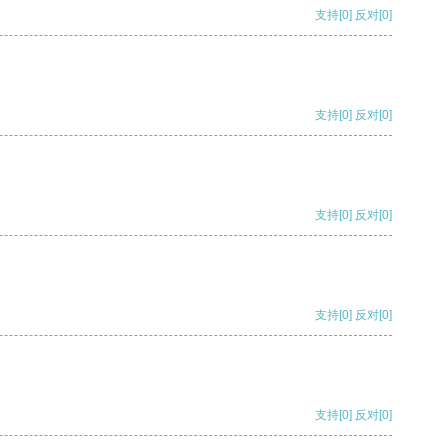
支持
[0]
反对
[0]
支持
[0]
反对
[0]
支持
[0]
反对
[0]
支持
[0]
反对
[0]
支持
[0]
反对
[0]