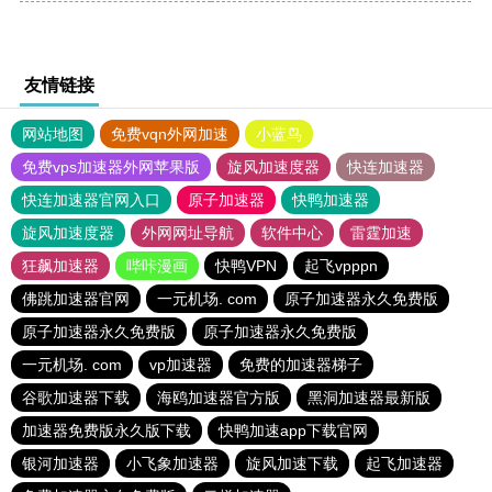
友情链接
网站地图
免费vqn外网加速
小蓝鸟
免费vps加速器外网苹果版
旋风加速度器
快连加速器
快连加速器官网入口
原子加速器
快鸭加速器
旋风加速度器
外网网址导航
软件中心
雷霆加速
狂飙加速器
哔咔漫画
快鸭VPN
起飞vpppn
佛跳加速器官网
一元机场. com
原子加速器永久免费版
原子加速器永久免费版
原子加速器永久免费版
一元机场. com
vp加速器
免费的加速器梯子
谷歌加速器下载
海鸥加速器官方版
黑洞加速器最新版
加速器免费版永久版下载
快鸭加速app下载官网
银河加速器
小飞象加速器
旋风加速下载
起飞加速器